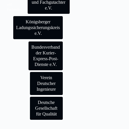
und Fachgutachter
und
e.V.
Verbänden:
Königsberger
Ladungssicherungskreis
e.V.
Bundesverband
der Kurier-
Express-Post-
Dienste e.V.
Verein
Deutscher
Ingenieure
Deutsche
Gesellschaft
für Qualität