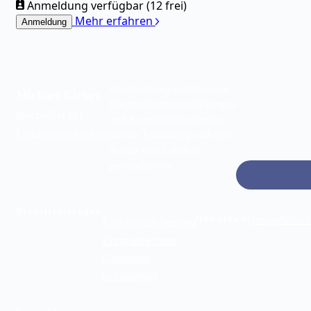
Anmeldung verfügbar (12 frei)
Mehr erfahren
Anmeldung
Bereitstellung erstklassiger
Michael Girbes
Frachtsicherheitsschulungen
Spezialist für
und Konsultationsdienste,
Ladungssicherheit
um die Einhaltung und den
Schutz von Leben zu
gewährleisten.
Dienstleistungen
Downloads
Imagebrosch
Ladungssicherung
Zurrgurtrechner
Gutachten
Schulungen