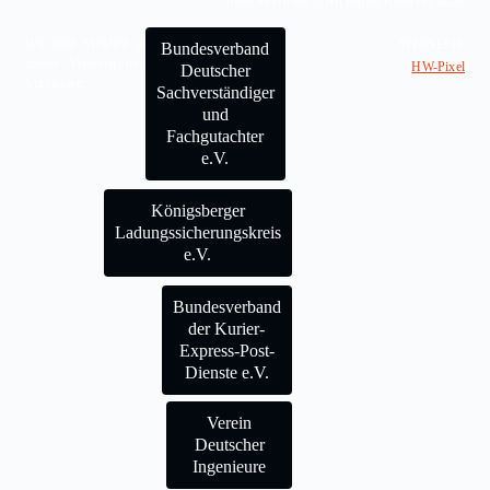
Michael Girbes © All Rights Reserved 2026
Wir sind Mitglied in
WEBSEITE
Bundesverband
diesen Vereinen und
HW-Pixel
Deutscher
Verbänden:
Sachverständiger
und
Fachgutachter
e.V.
Königsberger
Ladungssicherungskreis
e.V.
Bundesverband
der Kurier-
Express-Post-
Dienste e.V.
Verein
Deutscher
Ingenieure