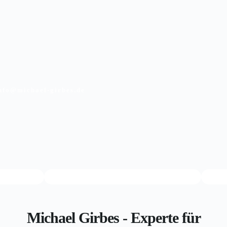
Zum
Inhalt
springen
nfo@michael-girbes.de
Michael Girbes - Experte für