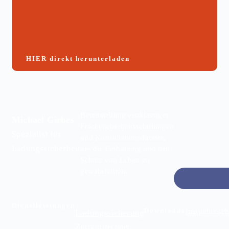
HIER direkt herunterladen
Bereitstellung erstklassiger
Michael Girbes
Frachtsicherheitsschulungen
Spezialist für
und Konsultationsdienste,
Ladungssicherheit
um die Einhaltung und den
Schutz von Leben zu
gewährleisten.
Dienstleistungen
Downloads
Imagebrosch
Ladungssicherung
Zurrgurtrechner