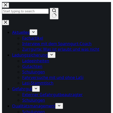
Zum
Inhalt
springen
Keine
Ergebnisse
Aktuelles
Fachartikel
Interview mit dem Spanngurt-Coach
Zurrgurte: Was ist erlaubt und was nicht
Ladungssicherung
Ladeeinheiten
Gutachten
Schulungen
Fahrversuche mit und ohne LaSi
Lasi-Stammtisch
Gefahrgut
Externer Gefahrgutbeautragter
Schulungen
Qualitätsmanagement
Schulungen