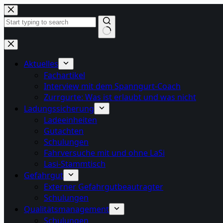
Zum
Inhalt
springen
Keine
Ergebnisse
Aktuelles
Fachartikel
Interview mit dem Spanngurt-Coach
Zurrgurte: Was ist erlaubt und was nicht
Ladungssicherung
Ladeeinheiten
Gutachten
Schulungen
Fahrversuche mit und ohne LaSi
Lasi-Stammtisch
Gefahrgut
Externer Gefahrgutbeautragter
Schulungen
Qualitätsmanagement
Schulungen