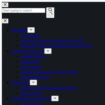
Zum
Inhalt
springen
Keine
Ergebnisse
Aktuelles
Fachartikel
Interview mit dem Spanngurt-Coach
Zurrgurte: Was ist erlaubt und was nicht
Ladungssicherung
Ladeeinheiten
Gutachten
Schulungen
Fahrversuche mit und ohne LaSi
Lasi-Stammtisch
Gefahrgut
Externer Gefahrgutbeautragter
Schulungen
Qualitätsmanagement
Schulungen