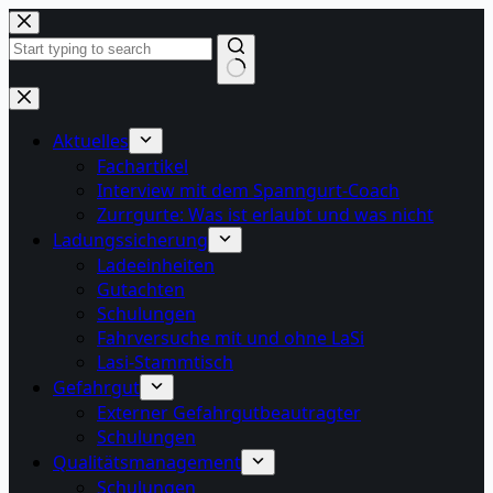
Zum
Inhalt
springen
Keine
Ergebnisse
Aktuelles
Fachartikel
Interview mit dem Spanngurt-Coach
Zurrgurte: Was ist erlaubt und was nicht
Ladungssicherung
Ladeeinheiten
Gutachten
Schulungen
Fahrversuche mit und ohne LaSi
Lasi-Stammtisch
Gefahrgut
Externer Gefahrgutbeautragter
Schulungen
Qualitätsmanagement
Schulungen